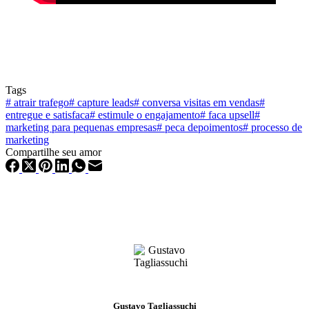
Tags
#
atrair trafego
#
capture leads
#
conversa visitas em vendas
#
entregue e satisfaca
#
estimule o engajamento
#
faca upsell
#
marketing para pequenas empresas
#
peca depoimentos
#
processo de
marketing
Compartilhe seu amor
Gustavo Tagliassuchi