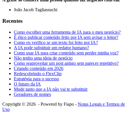
João Jacob Tagliassuchi
Recentes
Como escolher uma ferramenta de IA para o meu negócio?
É ético publicar conteúdo feito por IA sem avisar o leitor?
Como eu verifico se um texto foi feito por IA?
A IA pode substituir um redator humano?
Como usar IA para criar conteúdo sem perder minha voz?
Não tenho uma ideia de negócio
Como reaproveitar um post antigo sem parecer repetitivo?
Criando conteúdo em 2026
Redescobrindo o FlexClip
Estratégia para o sucesso
O futuro da IA
Mude tanto que a IA não vai te substituir
Geradores de nomes
Copyright © 2026 - Powered by Fiapo -
Notas Legais e Termos de
Uso